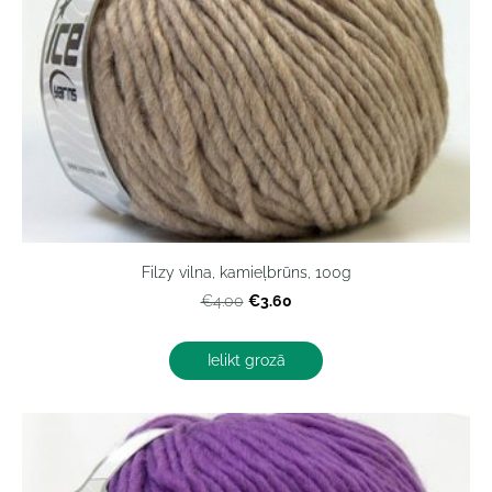
Filzy vilna, kamieļbrūns, 100g
€3.60
€4.00
Ielikt grozā