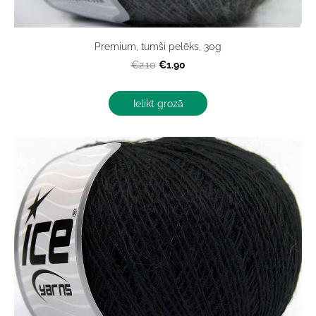
Premium, tumši pelēks, 30g
€1.90
€2.10
Ielikt grozā