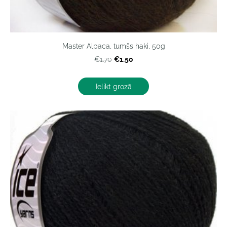
Master Alpaca, tumšs haki, 50g
€1.50
€1.70
Ielikt grozā