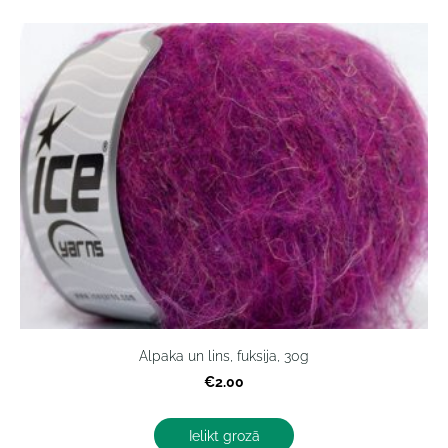
Alpaka un lins, fuksija, 30g
€2.00
Ielikt grozā