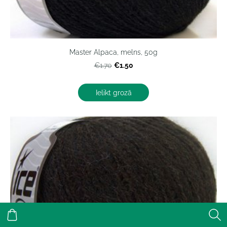
Master Alpaca, melns, 50g
€1.50
€1.70
Ielikt grozā