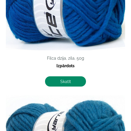
Filca dzija, zila, 50g
Izpārdots
Skatīt