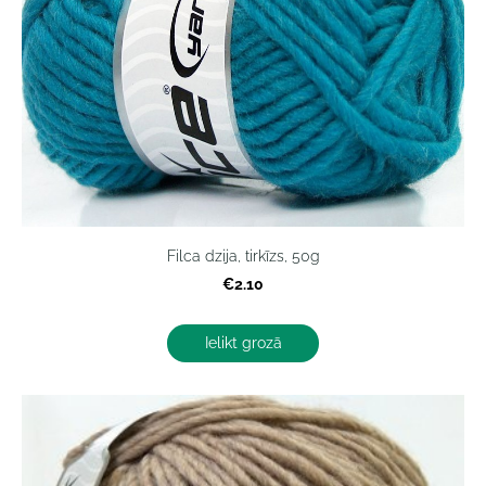
Filca dzija, tirkīzs, 50g
€2.10
Ielikt grozā