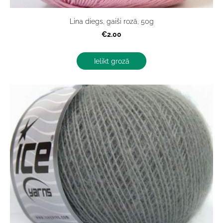
Lina diegs, gaiši rozā, 50g
€2.00
Ielikt grozā