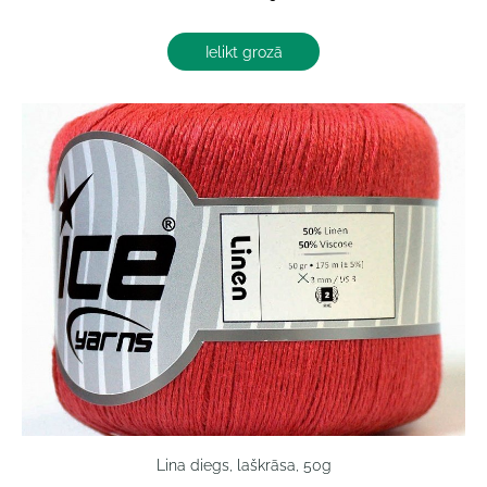
Ielikt grozā
Lina diegs, laškrāsa, 50g