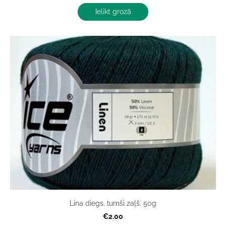
Ielikt grozā
Lina diegs, tumši zaļš, 50g
€2.00