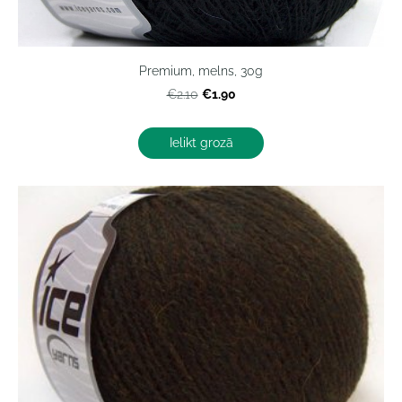
Premium, melns, 30g
€1.90
€2.10
Ielikt grozā