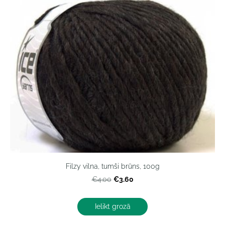
Filzy vilna, tumši brūns, 100g
€3.60
€4.00
Ielikt grozā