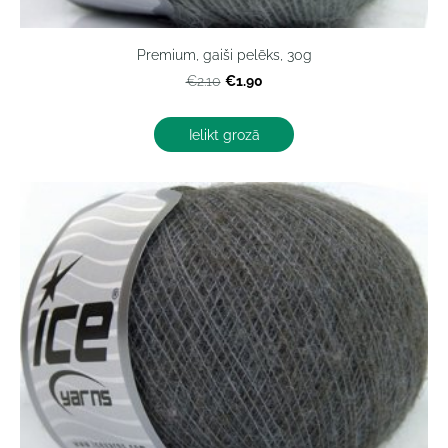
Premium, gaiši pelēks, 30g
€1.90
€2.10
Ielikt grozā