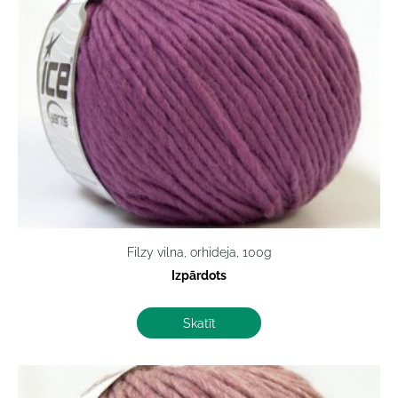
Filzy vilna, orhideja, 100g
Izpārdots
Skatīt