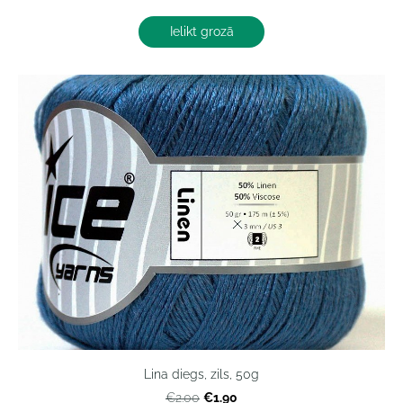
Ielikt grozā
Lina diegs, zils, 50g
€1.90
€2.00