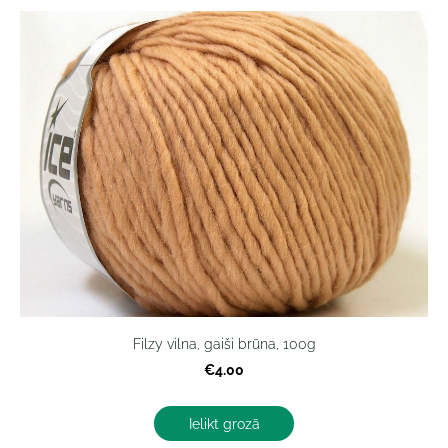
Filzy vilna, gaiši brūna, 100g
€4.00
Ielikt grozā