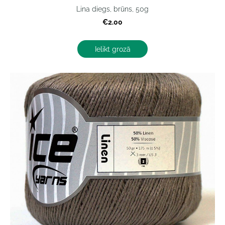
Lina diegs, brūns, 50g
€2.00
Ielikt grozā