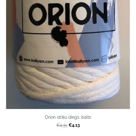
Orion striķu diegs, balts
€4.13
€4.35