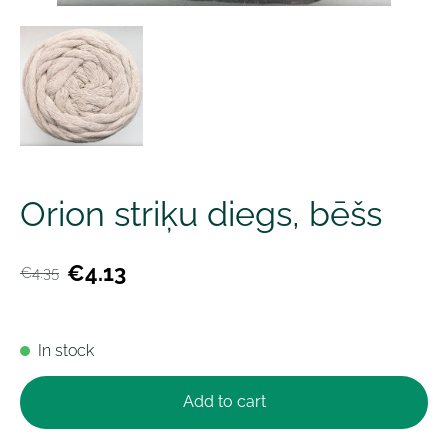
Orion striķu diegs, bēšs
€4.13
€4.35
In stock
Add to cart