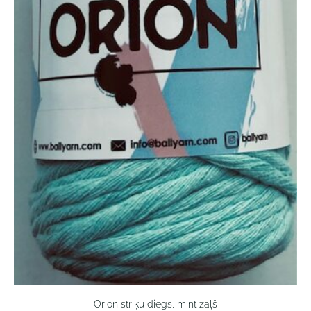
Orion striķu diegs, mint zaļš