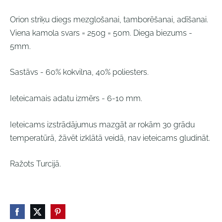
Orion striķu diegs mezglošanai, tamborēšanai, adīšanai.
Viena kamola svars = 250g = 50m. Diega biezums -
5mm.
Sastāvs - 60% kokvilna, 40% poliesters.
Ieteicamais adatu izmērs - 6-10 mm.
Ieteicams izstrādājumus mazgāt ar rokām 30 grādu
temperatūrā, žāvēt izklātā veidā, nav ieteicams gludināt.
Ražots Turcijā.