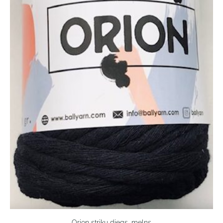
Orion striķu diegs, melns